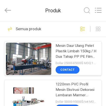
2025
Zhangjiagang
Plastar
Produk
Machinery
Co.,
Ltd..
All
Rights
RUMAH
44
Reserved.
Semua produk
Mesin Extruder
PRODUK
Filamen Printer 3D
Mesin Daur Ulang Pelet
Plastik Limbah 150kg / H
TENTANG
Dua Tahap PP PE Film
KAMI
Pelletizing Line
Dollar 25000-85000$ MOQ:1 set
CONTACT
26
TUR
Mesin ekstrusi Profil
1220mm PVC Profil
PABRIK
Mesin Ekstrusi Dekorasi
PVC
Lembaran Marmer
KONTROL
Buatan PVC
Dollar 50000-95000$/set MOQ:1 set