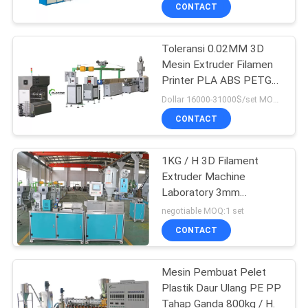
KUALITAS
CONTACT
Toleransi 0.02MM 3D
HUBUNGI
14
Mesin Extruder Filamen
KAMI
Printer PLA ABS PETG
Mesin Ekstrusi Pipa
MENGINTIP
Dollar 16000-31000$/set MOQ:1
PVC
PERMINTAAN
CONTACT
PENAWARAN
1KG / H 3D Filament
Extruder Machine
SITEMAP
Laboratory 3mm
5
Filament Extruder Kecil
negotiable MOQ:1 set
PRIVACY
Mesin Daur Ulang
CONTACT
POLICY
Plastik
Mesin Pembuat Pelet
Plastik Daur Ulang PE PP
Tahap Ganda 800kg / H.