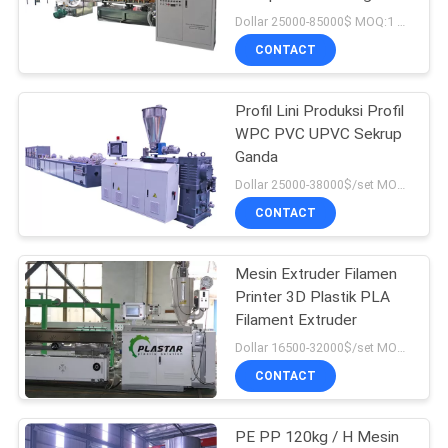
Dollar 25000-85000$ MOQ:1 set
CONTACT
26
Mesin Daur Ulang
Profil Lini Produksi Profil
WPC PVC UPVC Sekrup
Plastik Pelletizing
Ganda
Dollar 25000-38000$/set MOQ:1 set
CONTACT
Mesin Extruder Filamen
8
Printer 3D Plastik PLA
Mesin Penghancur
Filament Extruder
Dollar 16500-32000$/set MOQ:1
Plastik
CONTACT
PE PP 120kg / H Mesin