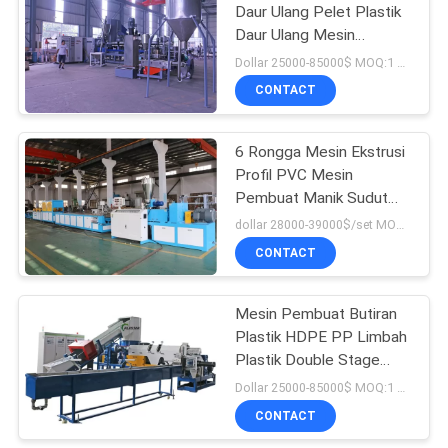
Daur Ulang Pelet Plastik
Daur Ulang Mesin
1
Pembuat Pelet Plastik
Dollar 25000-85000$ MOQ:1 set
Mesin Penghancur
CONTACT
Plastik
6 Rongga Mesin Ekstrusi
Profil PVC Mesin
Pembuat Manik Sudut
Plastik
dollar 28000-39000$/set MOQ:1 set
CONTACT
11
Mesin Pulverizer
Mesin Pembuat Butiran
Plastik HDPE PP Limbah
Plastik
Plastik Double Stage
Single Screw
Dollar 25000-85000$ MOQ:1 set
CONTACT