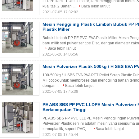
LLDPE kami: 1 Untuk motor, kami menggunakan merek S
kualitas. 2 Bahan ...
Baca lebih lanjut
2021-07-05 17:32:02
Mesin Penggiling Plastik Limbah Bubuk PP 
Plastik Miller
Bubuk Limbah PP PE PVC EVA Plastik Miller Mesin Penggili
baru milik seri pulverizer tipe Disc, dengan diameter cak
Baca lebih lanjut
2021-05-26 14:06:56
Mesin Pulverizer Plastik 500kg / H SBS EVA P
100-500kg / H SBS EVA PVA PET Pellet Scrap Plastic Pul
MF cocok untuk memproses dan menggiling bahan termopl
dengan ...
Baca lebih lanjut
2021-07-05 17:45:38
PE ABS SBS PP PVC LLDPE Mesin Pulverizer P
Berkecepatan Tinggi
PE ABS SBS PP PVC LLDPE Mesin Penggilingan Pulverize
Pulverizer Plastik seri ini adalah mesin yang sempurna
termoplastik, seperti PVC, ...
Baca lebih lanjut
2021-07-05 17:45:44