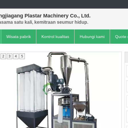
gjiagang Plastar Machinery Co., Ltd.
asama satu kali, kemitraan seumur hidup.
Wisata pabrik
Kontrol kualitas
Hubungi kami
Quote 
2
3
4
5