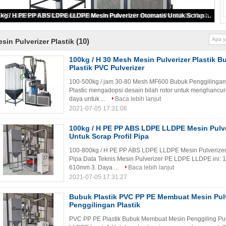
100kg / H 30 Mesh Mesin Pulverizer Plastik Bubuk Penggilingan Plastik PVC Pulverizer
(10)
sin Pulverizer Plastik
100kg / H 30 Mesh Mesin Pulverizer Plastik 
Plastik PVC Pulverizer
100-500kg / jam 30-80 Mesh MF600 Bubuk Penggilingan P
Plastic mengadopsi desain bilah rotor untuk menghan
daya untuk ...
Baca lebih lanjut
2021-07-05 17:31:06
100kg / H PE PP ABS LDPE LLDPE Mesin Pulve
Untuk Scrap Profil Pipa
100-800kg / H PE PP ABS LDPE LLDPE Mesin Pulverizer 
Pipa Data Teknis Mesin Pulverizer PE LDPE LLDPE ini: 1
610mm 3. Daya ...
Baca lebih lanjut
2021-07-05 17:31:27
Bubuk Plastik PVC PP PE Membuat Mesin Pulv
Penggilingan Plastik
PVC PP PE Plastik Bubuk Membuat Mesin Penggiling Pulv