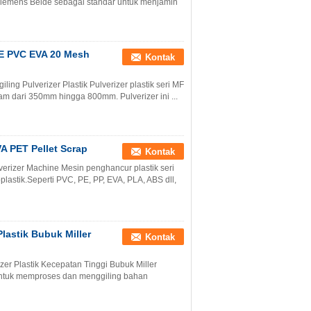
iemens Beide sebagai standar untuk menjamin
PE PVC EVA 20 Mesh
Kontak
ng Pulverizer Plastik Pulverizer plastik seri MF
ram dari 350mm hingga 800mm. Pulverizer ini ...
VA PET Pellet Scrap
Kontak
verizer Machine Mesin penghancur plastik seri
astik.Seperti PVC, PE, PP, EVA, PLA, ABS dll,
lastik Bubuk Miller
Kontak
r Plastik Kecepatan Tinggi Bubuk Miller
 untuk memproses dan menggiling bahan