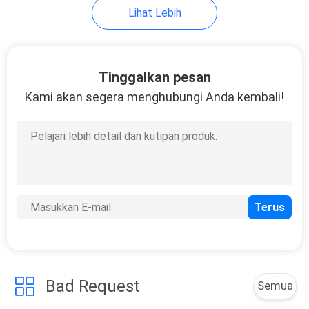
Lihat Lebih
1
Mesin Penghancur
Tinggalkan pesan
Plastik
Kami akan segera menghubungi Anda kembali!
11
Mesin Pulverizer
Plastik
Bad Request
Semua