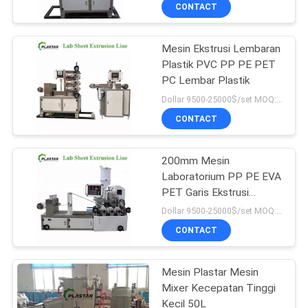
KUALITAS
CONTACT
Mesin Ekstrusi Lembaran
HUBUNGI
14
Plastik PVC PP PE PET
KAMI
PC Lembar Plastik
Mesin Ekstrusi Pipa
Dollar 9500-25000$/set MOQ:1 set
PVC
PERMINTAAN
CONTACT
PENAWARAN
200mm Mesin
Laboratorium PP PE EVA
SITEMAP
PET Garis Ekstrusi
5
Lembaran Plastik
Dollar 9500-25000$/set MOQ:1 set
PRIVACY
Mesin Daur Ulang
CONTACT
POLICY
Plastik
Mesin Plastar Mesin
Mixer Kecepatan Tinggi
Kecil 50L