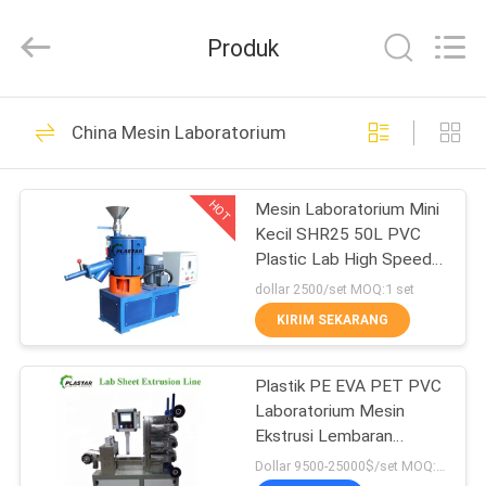
2025
Zhangjiagang
Plastar
Produk
Machinery
Co.,
Ltd..
All
Rights
RUMAH
44
Reserved.
China Mesin Laboratorium
Mesin Extruder
PRODUK
Filamen Printer 3D
HOT
Mesin Laboratorium Mini
Kecil SHR25 50L PVC
TENTANG
Plastic Lab High Speed ​​
KAMI
Mixer
dollar 2500/set MOQ:1 set
KIRIM SEKARANG
26
TUR
Mesin ekstrusi Profil
Plastik PE EVA PET PVC
PABRIK
Laboratorium Mesin
PVC
Ekstrusi Lembaran
KONTROL
Plastik
Dollar 9500-25000$/set MOQ:1 set