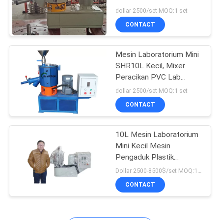
dollar 2500/set MOQ:1 set
CONTACT
26
Mesin Daur Ulang
Mesin Laboratorium Mini
SHR10L Kecil, Mixer
Plastik Pelletizing
Peracikan PVC Lab
Kecepatan Tinggi
dollar 2500/set MOQ:1 set
CONTACT
10L Mesin Laboratorium
8
Mini Kecil Mesin
Mesin Penghancur
Pengaduk Plastik
Berkecepatan Tinggi
Dollar 2500-8500$/set MOQ:1 set
Plastik
CONTACT