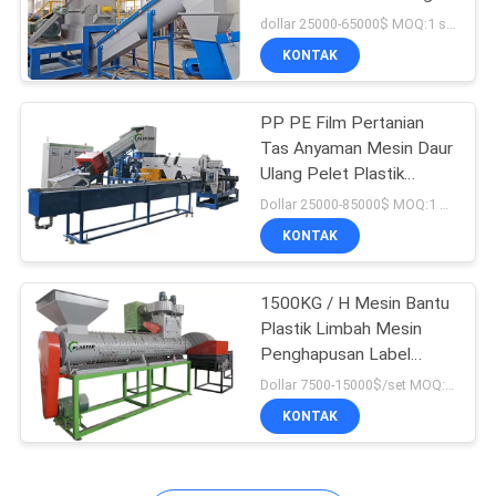
H.
dollar 25000-65000$ MOQ:1 set
KONTAK
PP PE Film Pertanian
Tas Anyaman Mesin Daur
Ulang Pelet Plastik
900kg / H.
Dollar 25000-85000$ MOQ:1 set
KONTAK
1500KG / H Mesin Bantu
Plastik Limbah Mesin
Penghapusan Label
Botol Plastik PET
Dollar 7500-15000$/set MOQ:1 set
KONTAK