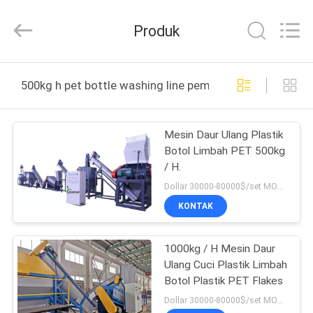
Hefei
Purple
Horn
Produk
E-
Commerce
Co.,
Ltd..
All
RUMAH
Rights
500kg h pet bottle washing line pembuatan online
Reserved.
PRODUK
Mesin Daur Ulang Plastik
Botol Limbah PET 500kg
TENTANG
/ H.
KAMI
Dollar 30000-80000$/set MOQ:1 set
KONTAK
TUR
1000kg / H Mesin Daur
PABRIK
Ulang Cuci Plastik Limbah
Botol Plastik PET Flakes
KONTROL
Dollar 30000-80000$/set MOQ:1 set