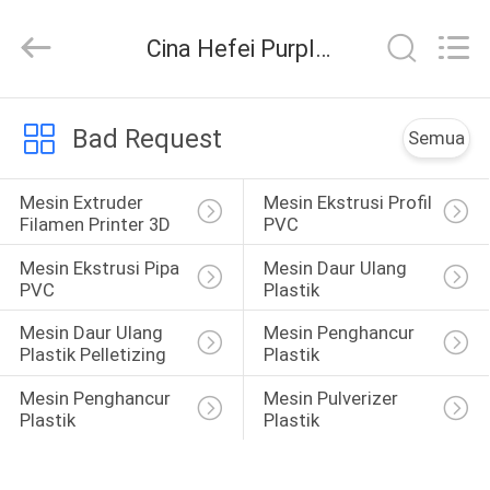
Hefei
Purple
Horn
Cina Hefei Purple Horn E-Commerce Co., Ltd. Berita perusahaan
E-
Commerce
Co.,
Ltd..
All
RUMAH
Rights
Bad Request
Reserved.
Semua
PRODUK
Mesin Extruder 
Mesin Ekstrusi Profil 
Filamen Printer 3D
PVC
TENTANG
Mesin Ekstrusi Pipa 
Mesin Daur Ulang 
KAMI
PVC
Plastik
Mesin Daur Ulang 
Mesin Penghancur 
Plastik Pelletizing
Plastik
TUR
PABRIK
Mesin Penghancur 
Mesin Pulverizer 
Plastik
Plastik
KONTROL