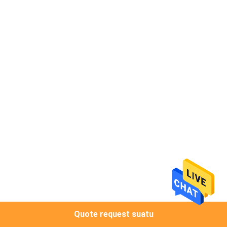
KUALITAS
HUBUNGI
KAMI
PERMINTAAN
PENAWARAN
SITEMAP
PRIVACY
POLICY
Quote request suatu